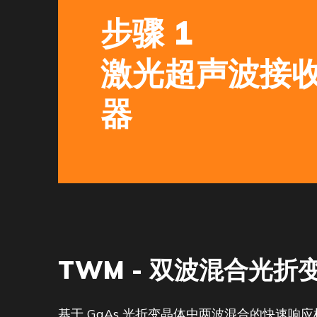
步骤 1
激光超声波接
器
TWM - 双波混合光折
基于 GaAs 光折变晶体中两波混合的快速响