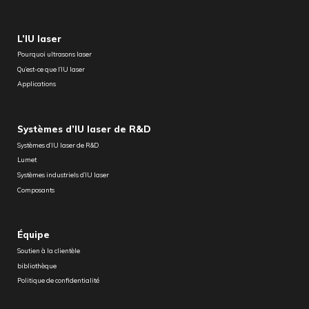
L’IU laser
Pourquoi ultrasons laser
Qu’est-ce que l’IU laser
Applications
Systèmes d’IU laser de R&D
Systèmes d’IU laser de R&D
Lumet
Systèmes industriels d’IU laser
Composants
Équipe
Soutien à la clientèle
bibliothèque
Politique de confidentialité